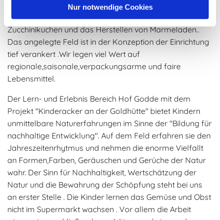
Einrichtung für das Mittagessen frisch verarbeitet. Auch
Nur notwendige Cookies
gibt es kleinere Aktionen wie das Backen von z.B.
Zucchinikuchen und das Herstellen von Marmeladen..
Das angelegte Feld ist in der Konzeption der Einrichtung
tief verankert .Wir legen viel Wert auf
regionale,saisonale,verpackungsarme und faire
Lebensmittel.
Der Lern- und Erlebnis Bereich Hof Godde mit dem
Projekt "Kinderacker an der Goldhütte" bietet Kindern
unmittelbare Naturerfahrungen im Sinne der "Bildung für
nachhaltige Entwicklung". Auf dem Feld erfahren sie den
Jahreszeitenrhytmus und nehmen die enorme Vielfallt
an Formen,Farben, Geräuschen und Gerüche der Natur
wahr. Der Sinn für Nachhaltigkeit, Wertschätzung der
Natur und die Bewahrung der Schöpfung steht bei uns
an erster Stelle . Die Kinder lernen das Gemüse und Obst
nicht im Supermarkt wachsen . Vor allem die Arbeit