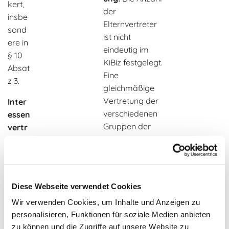
kert,
der
insbe
Elternvertreter
sond
ist nicht
ere in
eindeutig im
§ 10
KiBiz festgelegt.
Absat
Eine
z 3.
gleichmäßige
Vertretung der
Inter
verschiedenen
essen
Gruppen der
vertr
Einrichtung ist
etun
nach Meinung
g und
des
-
Jugendamtselt
vermi
Diese Webseite verwendet Cookies
ernbeirates
ttlun
Wir verwenden Cookies, um Inhalte und Anzeigen zu
wünschenswert.
g:
personalisieren, Funktionen für soziale Medien anbieten
Daher sollte
Der
zu können und die Zugriffe auf unsere Website zu
durch den