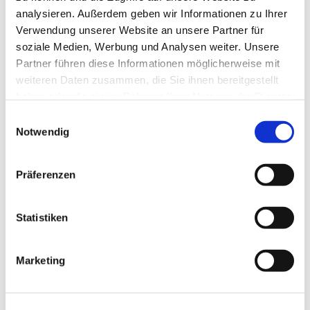
Eltern
analysieren. Außerdem geben wir Informationen zu Ihrer
amtierenden
beirat
Verwendung unserer Website an unsere Partner für
Elternbeirat,
vertrit
soziale Medien, Werbung und Analysen weiter. Unsere
dem Träger
t die
Partner führen diese Informationen möglicherweise mit
und dem
Intere
weiteren Daten zusammen, die Sie ihnen bereitgestellt
Leitungsteam
ssen
haben oder die sie im Rahmen Ihrer Nutzung der Dienste
die Bereitschaft
der
gesammelt haben.
Einwilligungsauswahl
der Eltern, sich
Eltern
Notwendig
zur Wahl zu
schaf
stellen,
t
gefördert
gege
Präferenzen
werden, sodass
nüber
zumindest ein
dem
Statistiken
Kandidat pro
Träge
Gruppe zur
r und
Wahl steht.
der
Marketing
Leitun
Vorbereitunge
g der
n:
Der JAEB