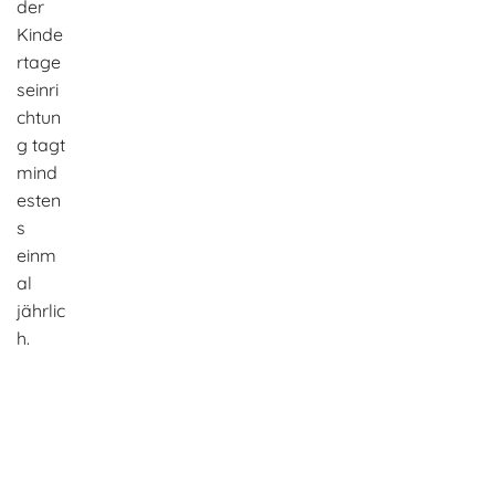
der
Kinde
rtage
seinri
chtun
g tagt
mind
esten
s
einm
al
jährlic
h.