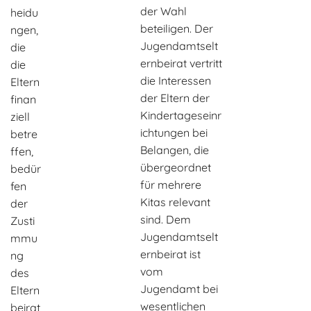
der Wahl
heidu
beteiligen. Der
ngen,
Jugendamtselt
die
ernbeirat vertritt
die
die Interessen
Eltern
der Eltern der
finan
Kindertageseinr
ziell
ichtungen bei
betre
Belangen, die
ffen,
übergeordnet
bedür
für mehrere
fen
Kitas relevant
der
sind. Dem
Zusti
Jugendamtselt
mmu
ernbeirat ist
ng
vom
des
Jugendamt bei
Eltern
wesentlichen
beirat