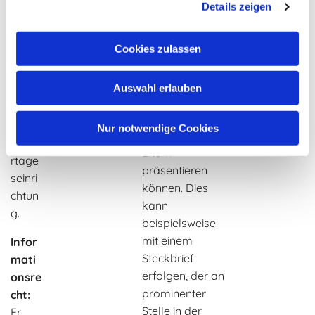
Einric
Details zeigen
empfiehlt eine
htung
Vorstellungsph
, u.a.
ase im Vorfeld
Cookies zulassen
als
der Wahl, in der
Teil
sich die
Auswahl erlauben
des
Kandidaten, die
Rates
sich zu Wahl
der
Nur notwendige Cookies
stellen, den
Kinde
Eltern
rtage
präsentieren
seinri
können. Dies
chtun
kann
g.
beispielsweise
mit einem
Infor
Steckbrief
mati
erfolgen, der an
onsre
prominenter
cht:
Stelle in der
Er