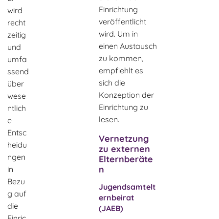
Einrichtung
wird
veröffentlicht
recht
wird. Um in
zeitig
einen Austausch
und
zu kommen,
umfa
empfiehlt es
ssend
sich die
über
Konzeption der
wese
Einrichtung zu
ntlich
lesen.
e
Entsc
Vernetzung
heidu
zu externen
ngen
Elternberäte
n
in
Bezu
Jugendsamtelt
g auf
ernbeirat
die
(JAEB)
Einric