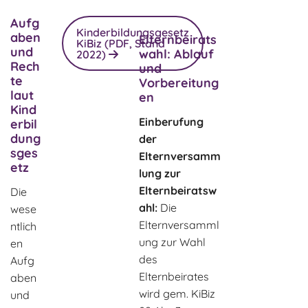
Aufg
Kinderbildungsgesetz
aben
Elternbeirats
KiBiz (PDF, Stand
und
wahl: Ablauf
2022)
Rech
und
te
Vorbereitung
laut
en
Kind
Einberufung
erbil
dung
der
sges
Elternversamm
etz
lung zur
Elternbeiratsw
Die
ahl:
Die
wese
Elternversamml
ntlich
ung zur Wahl
en
des
Aufg
Elternbeirates
aben
wird gem. KiBiz
und