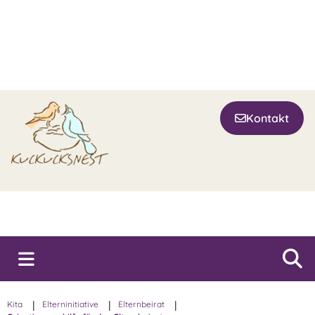
Kontakt
Kita
|
Elterninitiative
|
Elternbeirat
|