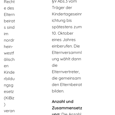
§9 Abs.3 vom
Recht
Träger der
e des
Kindertageseinr
Eltern
ichtung bis
beirat
spätestens zum
s sind
10. Oktober
im
eines Jahres
nordr
einberufen. Die
hein-
Elternversamml
westf
ung wählt dann
älisch
die
en
Elternvertreter,
Kinde
die gemeinsam
rbildu
den Elternbeirat
ngsg
bilden.
esetz
(KiBiz
Anzahl und
)
Zusammensetz
veran
ung:
Die Anzahl