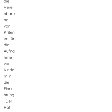
die
Verei
nbaru
ng
von
Kriteri
en für
die
Aufna
hme
von
Kinde
rn in
die
Einric
htung
. Der
Rat