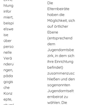
Die
htung
Elternbeiräte
infor
haben die
miert,
Möglichkeit, sich
beispi
auf örtlicher
elswe
Ebene
ise
(entsprechend
über
dem
perso
Jugendamtsbe
nelle
zirk, in dem sich
Verä
ihre Einrichtung
nderu
befindet)
ngen,
zusammenzusc
päda
hließen und den
gogis
sogenannten
che
Jugendamtselt
Konz
ernbeirat zu
epte,
wählen. Die