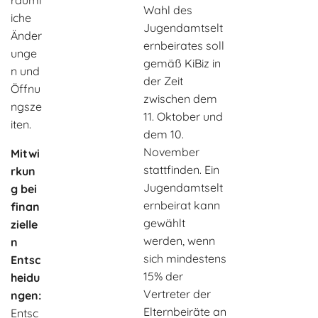
räuml
Wahl des
iche
Jugendamtselt
Änder
ernbeirates soll
unge
gemäß KiBiz in
n und
der Zeit
Öffnu
zwischen dem
ngsze
11. Oktober und
iten.
dem 10.
November
Mitwi
stattfinden. Ein
rkun
Jugendamtselt
g bei
ernbeirat kann
finan
gewählt
zielle
werden, wenn
n
sich mindestens
Entsc
15% der
heidu
Vertreter der
ngen:
Elternbeiräte an
Entsc