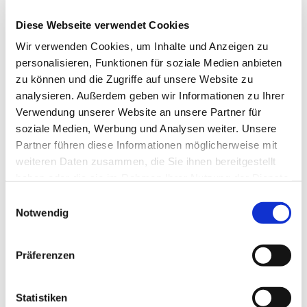
Erziehungspartnerschaft zwischen Eltern und KITA
Diese Webseite verwendet Cookies
um bestmögliche Förderziele zu erreichen
Wir verwenden Cookies, um Inhalte und Anzeigen zu
"Inklusion bedeutet nicht nur, dass wir dabei sein
personalisieren, Funktionen für soziale Medien anbieten
dürfen, sondern das wir wertgeschätzt werden. Ich
zu können und die Zugriffe auf unsere Website zu
habe immer gesagt: Inteligente Teams können
analysieren. Außerdem geben wir Informationen zu Ihrer
Verwendung unserer Website an unsere Partner für
erstaunliches leisten, aber wirklich vielfältige Teams
soziale Medien, Werbung und Analysen weiter. Unsere
können unmögliches leisten"
(Claudia Brind- Woody)
Partner führen diese Informationen möglicherweise mit
Unsere Einrichtung kooperiert zum Thema Inklusion mit
weiteren Daten zusammen, die Sie ihnen bereitgestellt
der Stadt Herten. Im Bedarfsfall findet eine intensive
haben oder die sie im Rahmen Ihrer Nutzung der Dienste
Zusammenarbeit mit der Frühförderstelle in
gesammelt haben.
Einwilligungsauswahl
Reckliunghausen statt. Zusätzlich kooperieren die
Notwendig
Integrationsfachkräfte regelmäßig mit dem
fachärztlichen Dienst. Es findet eine regelmäßige
Präferenzen
Refektion, ob Raum und Zeitangebot auf die Bedürfnisse
der Kinder abgestimmt sind.
Statistiken
Inklusive Arbeit soll vor allen Dingen alltagsintegriet und